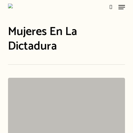
Menu
Skip
search
to
main
Mujeres En La
content
Dictadura