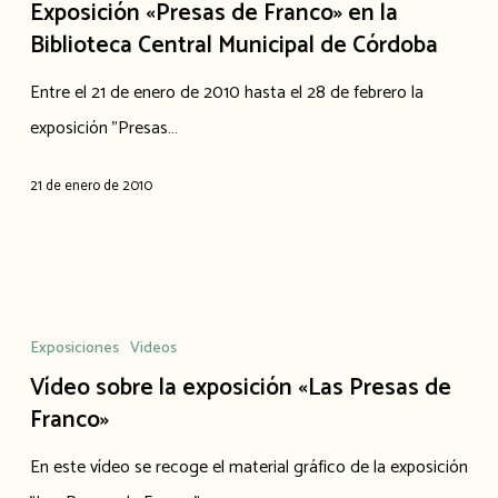
de
Exposición «Presas de Franco» en la
Franco»
Biblioteca Central Municipal de Córdoba
en
Entre el 21 de enero de 2010 hasta el 28 de febrero la
la
exposición "Presas…
Biblioteca
Central
21 de enero de 2010
Municipal
de
Córdoba
Vídeo
sobre
Exposiciones
Videos
la
Vídeo sobre la exposición «Las Presas de
exposición
Franco»
«Las
En este vídeo se recoge el material gráfico de la exposición
Presas