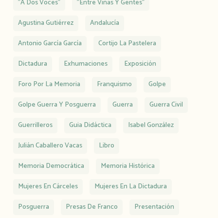
"A Dos Voces"
"Entre Viñas Y Gentes"
Agustina Gutiérrez
Andalucía
Antonio García García
Cortijo La Pastelera
Dictadura
Exhumaciones
Exposición
Foro Por La Memoria
Franquismo
Golpe
Golpe Guerra Y Posguerra
Guerra
Guerra Civil
Guerrilleros
Guia Didáctica
Isabel González
Julián Caballero Vacas
Libro
Memoria Democrática
Memoria Histórica
Mujeres En Cárceles
Mujeres En La Dictadura
Posguerra
Presas De Franco
Presentación