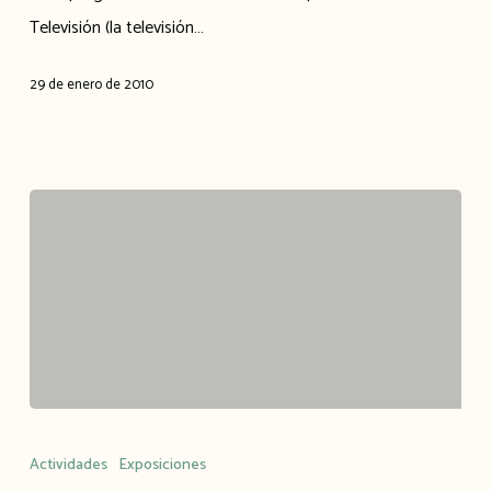
del
Televisión (la televisión…
material
didáctico
29 de enero de 2010
de
la
exposición
«Las
Presas
de
Franco»
Exposición
«Presas
Actividades
Exposiciones