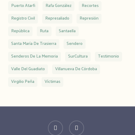
Puerto Atarfi
Rafa González
Recortes
Registro Civil
Represaliado
Represión
República
Ruta
Santaella
Santa María De Trasierra
Sendero
Senderos De La Memoria
SurCultura
Testimonio
Valle Del Guadiato
Villanueva De Córdoba
Virgilio Peña
Víctimas
twitter
facebook