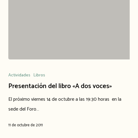
Presentación
del
Actividades
Libros
libro
Presentación del libro «A dos voces»
«A
El próximo viernes 14 de octubre a las 19:30 horas en la
dos
sede del Foro…
voces»
11 de octubre de 2011