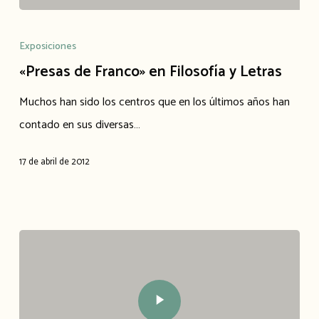
«Presas
de
Exposiciones
Franco»
«Presas de Franco» en Filosofía y Letras
en
Muchos han sido los centros que en los últimos años han
Filosofía
contado en sus diversas…
y
Letras
17 de abril de 2012