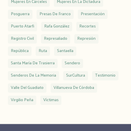
Mujeres En Cárceles
Mujeres En La Dictadura
Posguerra
Presas De Franco
Presentación
Puerto Atarfi
Rafa González
Recortes
Registro Civil
Represaliado
Represión
República
Ruta
Santaella
Santa María De Trasierra
Sendero
Senderos De La Memoria
SurCultura
Testimonio
Valle Del Guadiato
Villanueva De Córdoba
Virgilio Peña
Víctimas