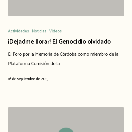
¡Dejadme
llorar!
Actividades
Noticias
Videos
El
¡Dejadme llorar! El Genocidio olvidado
Genocidio
El Foro por la Memoria de Córdoba como miembro de la
olvidado
Plataforma Comisión de la…
16 de septiembre de 2015