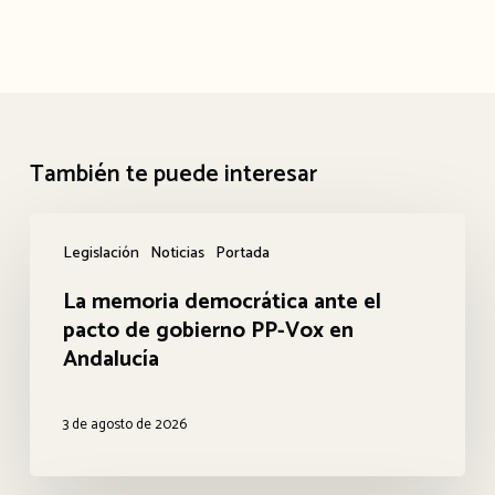
También te puede interesar
La
Legislación
Noticias
Portada
memoria
La memoria democrática ante el
democrática
pacto de gobierno PP-Vox en
ante
Andalucía
el
pacto
3 de agosto de 2026
de
gobierno