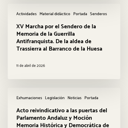
PP-
XV
Vox
Actividades
Material didáctico
Portada
Senderos
Marcha
en
XV Marcha por el Sendero de la
por
Andalucía
Memoria de la Guerrilla
el
Antifranquista. De la aldea de
Sendero
Trassierra al Barranco de la Huesa
de
la
11 de abril de 2026
Memoria
de
la
Acto
Exhumaciones
Legislación
Noticias
Portada
Guerrilla
reivindicativo
Antifranquista.
Acto reivindicativo a las puertas del
a
Parlamento Andaluz y Moción
De
las
Memoria Histórica y Democrática de
la