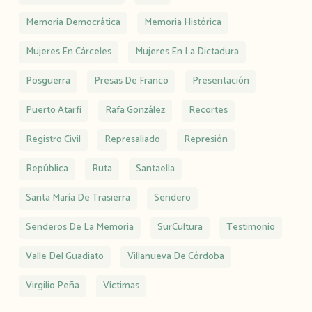
Memoria Democrática
Memoria Histórica
Mujeres En Cárceles
Mujeres En La Dictadura
Posguerra
Presas De Franco
Presentación
Puerto Atarfi
Rafa González
Recortes
Registro Civil
Represaliado
Represión
República
Ruta
Santaella
Santa María De Trasierra
Sendero
Senderos De La Memoria
SurCultura
Testimonio
Valle Del Guadiato
Villanueva De Córdoba
Virgilio Peña
Víctimas