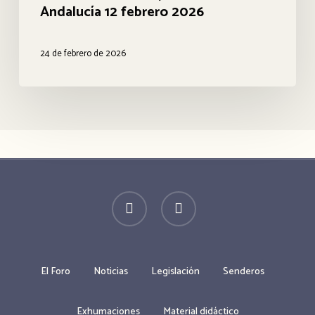
puertas
Andalucía 12 febrero 2026
aldea
del
de
Parlamento
24 de febrero de 2026
Trassierra
Andaluz
al
y
Barranco
Moción
de
Memoria
la
Histórica
Huesa
y
twitter
facebook
Democrática
de
Andalucía
12
El Foro
Noticias
Legislación
Senderos
febrero
Exhumaciones
Material didáctico