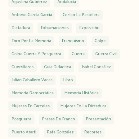
Agustina Gutiérrez
Andalucía
Antonio García García
Cortijo La Pastelera
Dictadura
Exhumaciones
Exposición
Foro Por La Memoria
Franquismo
Golpe
Golpe Guerra Y Posguerra
Guerra
Guerra Civil
Guerrilleros
Guia Didáctica
Isabel González
Julián Caballero Vacas
Libro
Memoria Democrática
Memoria Histórica
Mujeres En Cárceles
Mujeres En La Dictadura
Posguerra
Presas De Franco
Presentación
Puerto Atarfi
Rafa González
Recortes