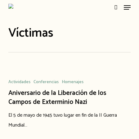
Menu
Skip
search
to
main
Víctimas
content
Aniversario
de
Actividades
Conferencias
Homenajes
la
Aniversario de la Liberación de los
Liberación
Campos de Exterminio Nazi
de
El 5 de mayo de 1945 tuvo lugar en fin de la II Guerra
los
Mundial…
Campos