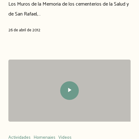
Los Muros de la Memoria de los cementerios de la Salud y
declarados
de San Rafael,…
Lugar
de
26 de abril de 2012
Memoria
Histórica
Actividades
Homenajes
Videos