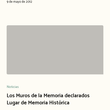
de
9 de mayo de 2012
Exterminio
Nazi
Los
Muros
Noticias
de
Los Muros de la Memoria declarados
la
Lugar de Memoria Histórica
Memoria