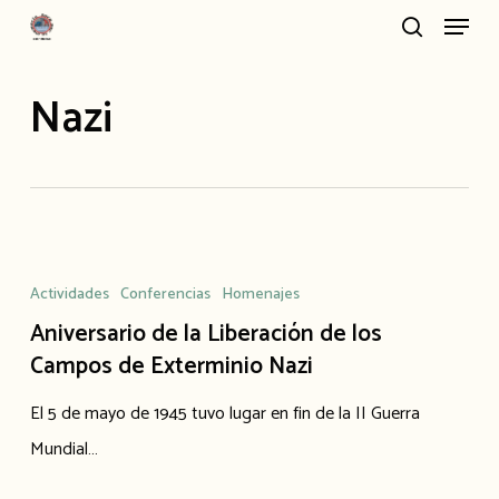
Menu
Skip
search
to
main
Nazi
content
Aniversario
de
Actividades
Conferencias
Homenajes
la
Aniversario de la Liberación de los
Liberación
Campos de Exterminio Nazi
de
El 5 de mayo de 1945 tuvo lugar en fin de la II Guerra
los
Mundial…
Campos