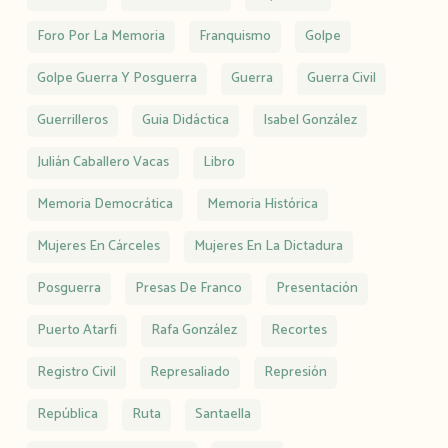
Foro Por La Memoria
Franquismo
Golpe
Golpe Guerra Y Posguerra
Guerra
Guerra Civil
Guerrilleros
Guia Didáctica
Isabel González
Julián Caballero Vacas
Libro
Memoria Democrática
Memoria Histórica
Mujeres En Cárceles
Mujeres En La Dictadura
Posguerra
Presas De Franco
Presentación
Puerto Atarfi
Rafa González
Recortes
Registro Civil
Represaliado
Represión
República
Ruta
Santaella