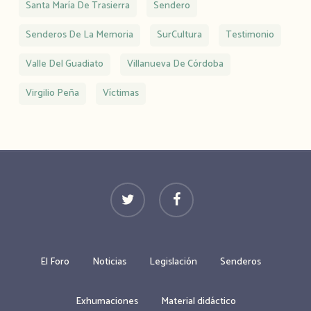
Santa María De Trasierra
Sendero
Senderos De La Memoria
SurCultura
Testimonio
Valle Del Guadiato
Villanueva De Córdoba
Virgilio Peña
Víctimas
twitter
facebook
El Foro
Noticias
Legislación
Senderos
Exhumaciones
Material didáctico