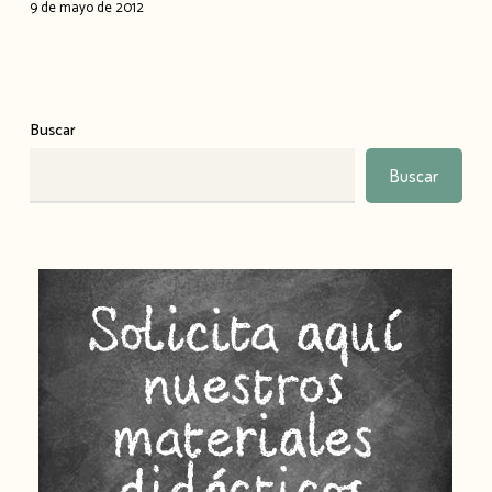
de
9 de mayo de 2012
Exterminio
Nazi
Buscar
Buscar