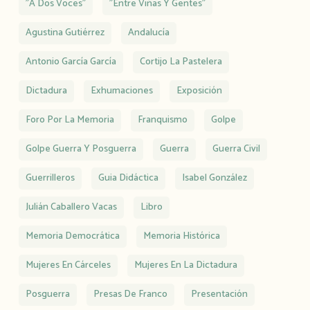
"A Dos Voces"
"Entre Viñas Y Gentes"
Agustina Gutiérrez
Andalucía
Antonio García García
Cortijo La Pastelera
Dictadura
Exhumaciones
Exposición
Foro Por La Memoria
Franquismo
Golpe
Golpe Guerra Y Posguerra
Guerra
Guerra Civil
Guerrilleros
Guia Didáctica
Isabel González
Julián Caballero Vacas
Libro
Memoria Democrática
Memoria Histórica
Mujeres En Cárceles
Mujeres En La Dictadura
Posguerra
Presas De Franco
Presentación