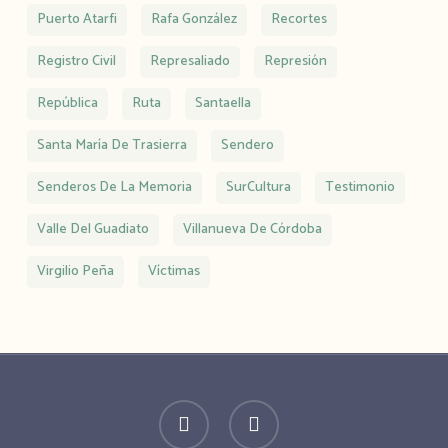
Puerto Atarfi
Rafa González
Recortes
Registro Civil
Represaliado
Represión
República
Ruta
Santaella
Santa María De Trasierra
Sendero
Senderos De La Memoria
SurCultura
Testimonio
Valle Del Guadiato
Villanueva De Córdoba
Virgilio Peña
Víctimas
twitter
facebook