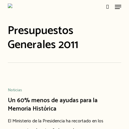
Menu
Skip
search
to
main
Presupuestos
content
Generales 2011
Un
60%
Noticias
menos
Un 60% menos de ayudas para la
de
Memoria Histórica
ayudas
El Ministerio de la Presidencia ha recortado en los
para