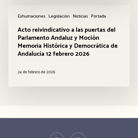
la
Acto
Exhumaciones
Legislación
Noticias
Portada
Guerrilla
reivindicativo
Antifranquista.
Acto reivindicativo a las puertas del
a
Parlamento Andaluz y Moción
De
las
Memoria Histórica y Democrática de
la
puertas
Andalucía 12 febrero 2026
aldea
del
de
Parlamento
24 de febrero de 2026
Trassierra
Andaluz
al
y
Barranco
Moción
de
Memoria
la
Histórica
Huesa
y
twitter
facebook
Democrática