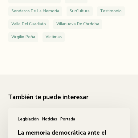
Senderos De La Memoria
SurCultura
Testimonio
Valle Del Guadiato
Villanueva De Córdoba
Virgilio Peña
Víctimas
También te puede interesar
La
Legislación
Noticias
Portada
memoria
La memoria democrática ante el
democrática