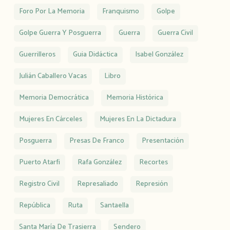
Foro Por La Memoria
Franquismo
Golpe
Golpe Guerra Y Posguerra
Guerra
Guerra Civil
Guerrilleros
Guia Didáctica
Isabel González
Julián Caballero Vacas
Libro
Memoria Democrática
Memoria Histórica
Mujeres En Cárceles
Mujeres En La Dictadura
Posguerra
Presas De Franco
Presentación
Puerto Atarfi
Rafa González
Recortes
Registro Civil
Represaliado
Represión
República
Ruta
Santaella
Santa María De Trasierra
Sendero