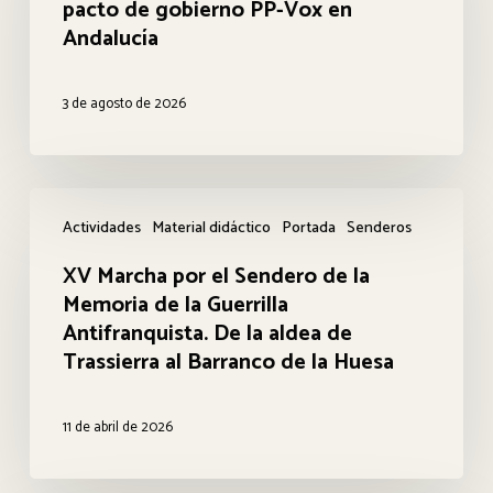
pacto de gobierno PP-Vox en
ante
Andalucía
el
pacto
3 de agosto de 2026
de
gobierno
PP-
XV
Vox
Actividades
Material didáctico
Portada
Senderos
Marcha
en
XV Marcha por el Sendero de la
por
Andalucía
Memoria de la Guerrilla
el
Antifranquista. De la aldea de
Sendero
Trassierra al Barranco de la Huesa
de
la
11 de abril de 2026
Memoria
de