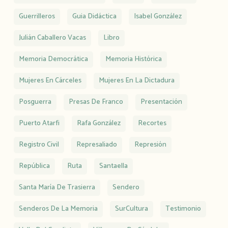
Guerrilleros
Guia Didáctica
Isabel González
Julián Caballero Vacas
Libro
Memoria Democrática
Memoria Histórica
Mujeres En Cárceles
Mujeres En La Dictadura
Posguerra
Presas De Franco
Presentación
Puerto Atarfi
Rafa González
Recortes
Registro Civil
Represaliado
Represión
República
Ruta
Santaella
Santa María De Trasierra
Sendero
Senderos De La Memoria
SurCultura
Testimonio