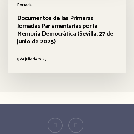
Histórica
Portada
las
y
Primeras
Documentos de las Primeras
Democrática
Jornadas Parlamentarias por la
Jornadas
Memoria Democrática (Sevilla, 27 de
de
Parlamentarias
junio de 2025)
Andalucía
por
12
la
9 de julio de 2025
febrero
Memoria
2026
Democrática
(Sevilla,
27
de
junio
twitter
facebook
de
2025)