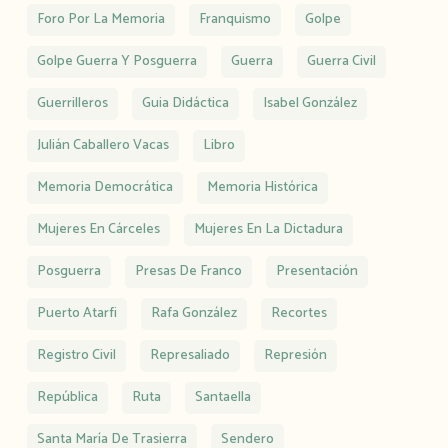
Foro Por La Memoria
Franquismo
Golpe
Golpe Guerra Y Posguerra
Guerra
Guerra Civil
Guerrilleros
Guia Didáctica
Isabel González
Julián Caballero Vacas
Libro
Memoria Democrática
Memoria Histórica
Mujeres En Cárceles
Mujeres En La Dictadura
Posguerra
Presas De Franco
Presentación
Puerto Atarfi
Rafa González
Recortes
Registro Civil
Represaliado
Represión
República
Ruta
Santaella
Santa María De Trasierra
Sendero