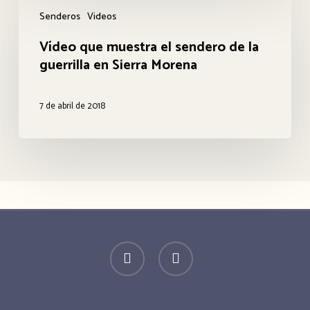
Vídeo
por
Senderos
Videos
que
el
Vídeo que muestra el sendero de la
muestra
Foro
guerrilla en Sierra Morena
el
de
sendero
la
7 de abril de 2018
de
Memoria
la
de
guerrilla
Córdoba
en
Sierra
Morena
twitter
facebook