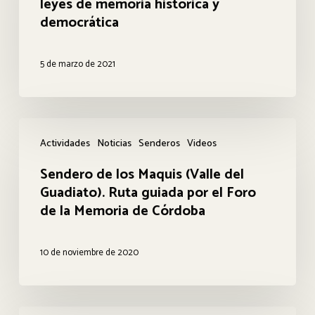
leyes de memoria histórica y
de
democrática
Jerez
sobre
5 de marzo de 2021
las
leyes
de
Sendero
memoria
Actividades
Noticias
Senderos
Videos
de
histórica
Sendero de los Maquis (Valle del
los
y
Guadiato). Ruta guiada por el Foro
Maquis
de la Memoria de Córdoba
democrática
(Valle
del
10 de noviembre de 2020
Guadiato).
Ruta
guiada