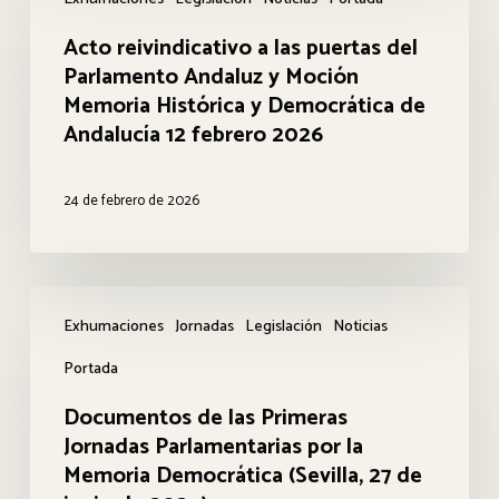
reivindicativo
en
Acto reivindicativo a las puertas del
a
Andalucía
Parlamento Andaluz y Moción
las
Memoria Histórica y Democrática de
puertas
Andalucía 12 febrero 2026
del
Parlamento
24 de febrero de 2026
Andaluz
y
Moción
Documentos
Exhumaciones
Jornadas
Legislación
Noticias
Memoria
de
Histórica
Portada
las
y
Primeras
Documentos de las Primeras
Democrática
Jornadas Parlamentarias por la
Jornadas
Memoria Democrática (Sevilla, 27 de
de
Parlamentarias