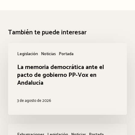
También te puede interesar
La
Legislación
Noticias
Portada
memoria
La memoria democrática ante el
democrática
pacto de gobierno PP-Vox en
ante
Andalucía
el
pacto
3 de agosto de 2026
de
gobierno
PP-
Acto
Vox
Exhumaciones
Legislación
Noticias
Portada