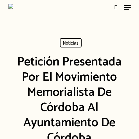
Menu
Skip
search
to
main
content
Noticias
Petición Presentada
Por El Movimiento
Memorialista De
Córdoba Al
Ayuntamiento De
Córdoba