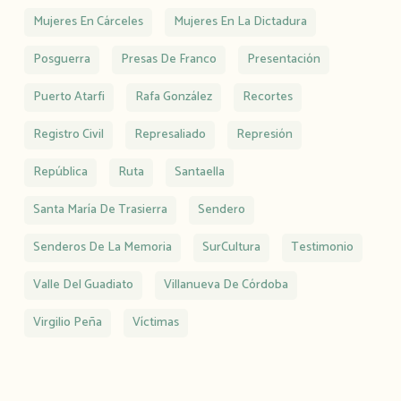
Mujeres En Cárceles
Mujeres En La Dictadura
Posguerra
Presas De Franco
Presentación
Puerto Atarfi
Rafa González
Recortes
Registro Civil
Represaliado
Represión
República
Ruta
Santaella
Santa María De Trasierra
Sendero
Senderos De La Memoria
SurCultura
Testimonio
Valle Del Guadiato
Villanueva De Córdoba
Virgilio Peña
Víctimas