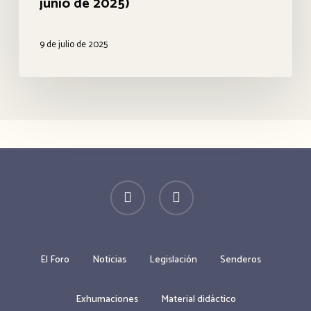
junio de 2025)
Andalucía
por
12
la
9 de julio de 2025
febrero
Memoria
2026
Democrática
(Sevilla,
27
de
junio
twitter
facebook
de
2025)
El Foro
Noticias
Legislación
Senderos
Exhumaciones
Material didáctico