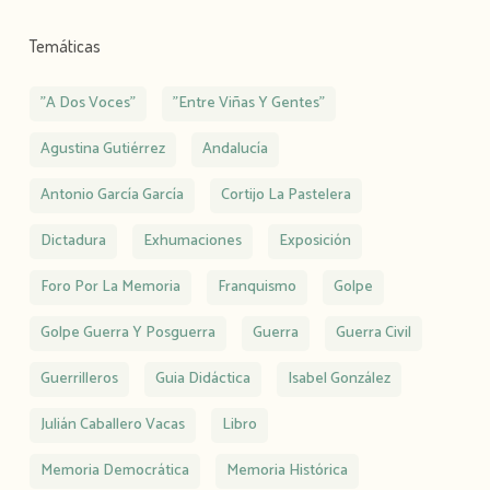
Temáticas
"A Dos Voces"
"Entre Viñas Y Gentes"
Agustina Gutiérrez
Andalucía
Antonio García García
Cortijo La Pastelera
Dictadura
Exhumaciones
Exposición
Foro Por La Memoria
Franquismo
Golpe
Golpe Guerra Y Posguerra
Guerra
Guerra Civil
Guerrilleros
Guia Didáctica
Isabel González
Julián Caballero Vacas
Libro
Memoria Democrática
Memoria Histórica